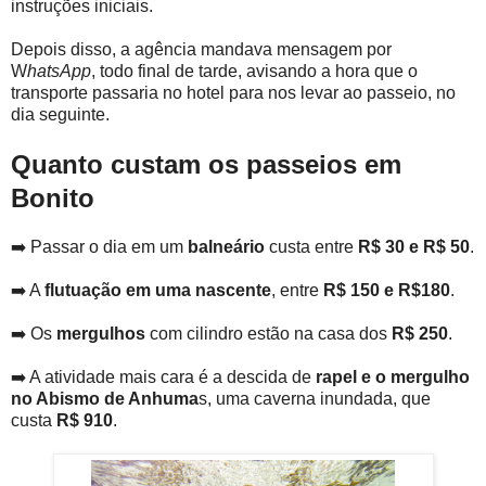
instruções iniciais.
Depois disso, a agência mandava mensagem por
W
hatsApp
, todo final de tarde, avisando a hora que o
transporte passaria no hotel para nos levar ao passeio, no
dia seguinte.
Quanto custam os passeios em
Bonito
➡️ Passar o dia em um
balneário
custa entre
R$ 30 e R$ 50
.
➡️ A
flutuação em uma nascente
, entre
R$ 150 e R$180
.
➡️ Os
mergulhos
com cilindro estão na casa dos
R$ 250
.
➡️ A atividade mais cara é a descida de
rapel e o mergulho
no Abismo de Anhuma
s, uma caverna inundada, que
custa
R$ 910
.