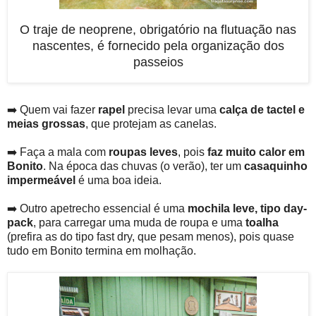
O traje de neoprene, obrigatório na flutuação nas
nascentes, é fornecido pela organização dos
passeios
➡️ Quem vai fazer
rapel
precisa levar uma
calça de tactel e
meias grossas
, que protejam as canelas.
➡️ Faça a mala com
roupas leves
, pois
faz muito calor em
Bonito
. Na época das chuvas (o verão), ter um
casaquinho
impermeável
é uma boa ideia.
➡️ Outro apetrecho essencial é uma
mochila leve
, tipo day-
pack
, para carregar uma muda de roupa e uma
toalha
(prefira as do tipo fast dry, que pesam menos), pois quase
tudo em Bonito termina em molhação.