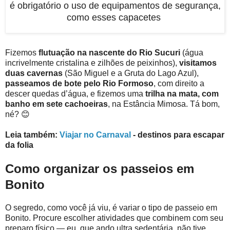
é obrigatório o uso de equipamentos de segurança,
como esses capacetes
Fizemos
flutuação na nascente do Rio Sucuri
(água
incrivelmente cristalina e zilhões de peixinhos),
visitamos
duas cavernas
(São Miguel e a Gruta do Lago Azul),
passeamos de bote pelo Rio Formoso
, com direito a
descer quedas d’água, e fizemos uma
trilha na mata, com
banho em sete cachoeiras
, na Estância Mimosa. Tá bom,
né? 😊
Leia também:
Viajar no Carnaval
- destinos para escapar
da folia
Como organizar os passeios em
Bonito
O segredo, como você já viu, é variar o tipo de passeio em
Bonito. Procure escolher atividades que combinem com seu
preparo físico — eu, que ando ultra sedentária, não tive