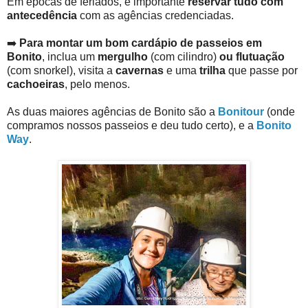
Em épocas de feriados, é importante
reservar tudo com
antecedência
com as agências credenciadas.
➡️
Para montar um bom cardápio de passeios em
Bonito
, inclua um
mergulho
(com cilindro)
ou flutuação
(com snorkel), visita a
cavernas
e uma
trilha
que passe por
cachoeiras
, pelo menos.
As duas maiores agências de Bonito são a
Bonitour
(onde
compramos nossos passeios e deu tudo certo), e a
Bonito
Way
.