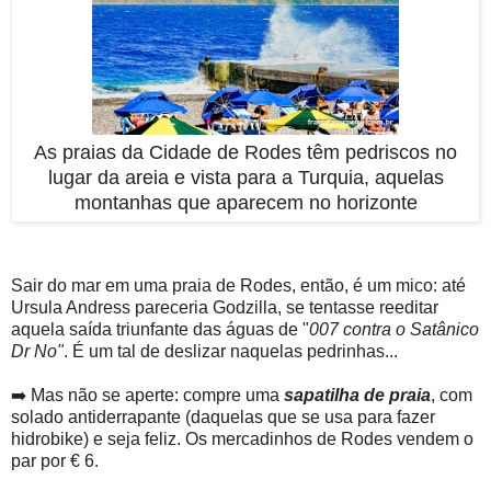
As praias da Cidade de Rodes têm pedriscos no
lugar da areia e vista para a Turquia, aquelas
montanhas que aparecem no horizonte
Sair do mar em uma praia de Rodes, então, é um mico: até
Ursula Andress pareceria Godzilla, se tentasse reeditar
aquela saída triunfante das águas de "
007 contra o Satânico
Dr No"
. É um tal de deslizar naquelas pedrinhas...
➡️ Mas não se aperte: compre uma
sapatilha de praia
, com
solado antiderrapante (daquelas que se usa para fazer
hidrobike) e seja feliz. Os mercadinhos de Rodes vendem o
par por € 6.