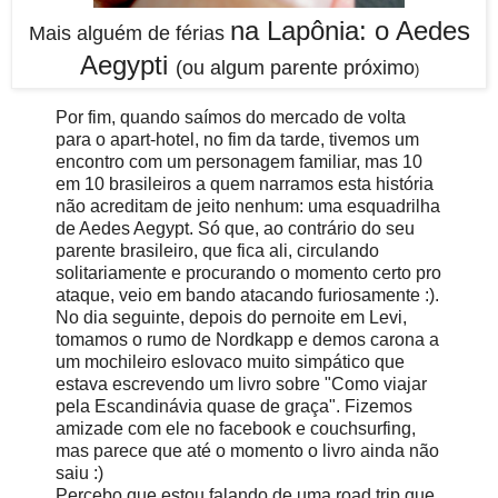
na Lapônia: o Aedes
Mais alguém de férias
Aegypti
(ou algum parente próximo
)
Por fim, quando saímos do mercado de volta
para o apart-hotel, no fim da tarde, tivemos um
encontro com um personagem familiar, mas 10
em 10 brasileiros a quem narramos esta história
não acreditam de jeito nenhum: uma esquadrilha
de Aedes Aegypt. Só que, ao contrário do seu
parente brasileiro, que fica ali, circulando
solitariamente e procurando o momento certo pro
ataque, veio em bando atacando furiosamente :).
No dia seguinte, depois do pernoite em Levi,
tomamos o rumo de Nordkapp e demos carona a
um mochileiro eslovaco muito simpático que
estava escrevendo um livro sobre "Como viajar
pela Escandinávia quase de graça". Fizemos
amizade com ele no facebook e couchsurfing,
mas parece que até o momento o livro ainda não
saiu :)
Percebo que estou falando de uma road trip que