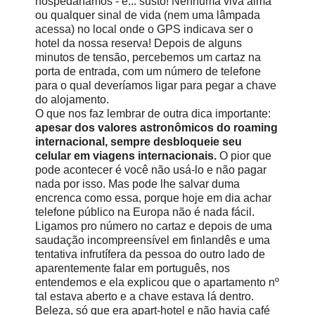
hospedaríamos - e... susto! Nenhuma viva alma
ou qualquer sinal de vida (nem uma lâmpada
acessa) no local onde o GPS indicava ser o
hotel da nossa reserva! Depois de alguns
minutos de tensão, percebemos um cartaz na
porta de entrada, com um número de telefone
para o qual deveríamos ligar para pegar a chave
do alojamento.
O que nos faz lembrar de outra dica importante:
apesar dos valores astronômicos do roaming
internacional, sempre desbloqueie seu
celular em viagens internacionais.
O pior que
pode acontecer é você não usá-lo e não pagar
nada por isso. Mas pode lhe salvar duma
encrenca como essa, porque hoje em dia achar
telefone público na Europa não é nada fácil.
Ligamos pro número no cartaz e depois de uma
saudação incompreensível em finlandês e uma
tentativa infrutífera da pessoa do outro lado de
aparentemente falar em português, nos
entendemos e ela explicou que o apartamento nº
tal estava aberto e a chave estava lá dentro.
Beleza, só que era apart-hotel e não havia café