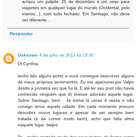
arrisco um palpite: 25 de dezembro é um osso para
viajantes em qualquer lugar do mundo (Ocidental, pelo
menos...), com tudo fechado. Em Santiago, não deve
ser diferente...
Responder
Unknown
4 de julho de 2013 às 19:30
Oi Cynthia,
tenho lido alguns posts e você consegue descrever alguns
de meus próprios sentimentos. Eu me apaixonei por Valpo
desde a primeira vez que fui lá. E até ler seu post não havia
conhecido ninguém que tb tivesse adorado aquele lugar.
Sobre Santiago, bem... Já estive lá umas 4 vezes e não
consigo amar aquela cidade. Em cada momento procuro
descobrir novos lugares e apesar de ser sempre bem
tratada (e de comer muito bem), acho que falta alma
naquele lugar. beijos
Ps - tenho gostado muito dos seus textos: da forma como