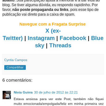
abaixo
. Sua participação ajuda a melhorar e a dar vida ao
blog. Se tiver alguma dúvida, eu respondo rapidinho. Por
favor,
não poste propaganda ou links
, pois esse tipo de
publicação vai direto para a caixa de spam.
Navegue com a Fragata Surprise
X (ex-
Twitter)
|
Instagram
|
Facebook
|
Blue
sky
|
Threads
Cyntia Campos
Compartilhar
6 comentários:
Nivia Guirra
30 de julho de 2012 às 22:21
Estava ansiosa para ver este Post, também não fiquei
muito emocionada/empolgada/feliz em minha primeira vez