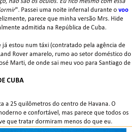
o, não são os óculos. Eu fico mesmo com essa
dormir
". Passei uma noite infernal durante o
voo
felizmente, parece que minha versão Mrs. Hide
almente admitida na República de Cuba.
 já estou num táxi (contratado pela agência de
Land Rover amarelo, rumo ao setor doméstico do
osé Marti, de onde sai meu voo para Santiago de
DE CUBA
ca a 25 quilômetros do centro de Havana. O
 moderno e confortável, mas parece que todos os
ve que tratar dormiram menos do que eu.