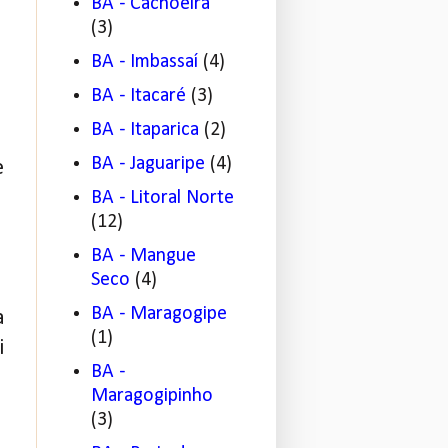
BA - Cachoeira
(3)
BA - Imbassaí
(4)
BA - Itacaré
(3)
BA - Itaparica
(2)
BA - Jaguaripe
(4)
e
BA - Litoral Norte
(12)
BA - Mangue
Seco
(4)
BA - Maragogipe
a
(1)
i
BA -
Maragogipinho
(3)