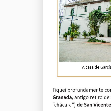
A casa de Garcí
Fiquei profundamente com
Granada
, antigo retiro d
“chácara”)
de San Vicent