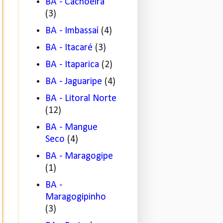
BA - Cachoeira
(3)
BA - Imbassaí
(4)
BA - Itacaré
(3)
BA - Itaparica
(2)
BA - Jaguaripe
(4)
BA - Litoral Norte
(12)
BA - Mangue
Seco
(4)
BA - Maragogipe
(1)
BA -
Maragogipinho
(3)