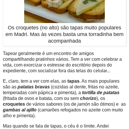
Os croquetes (no alto) são tapas muito populares
em Madri. Mas às vezes basta uma torradinha bem
acompanhada
Tapear geralmente é um encontro de amigos
compartilhando pratinhos vários. Tem a ver com celebrar a
vida, com exorcizar o estresse do escritório depois do
expediente, com socializar fora das telas do celular...
E, claro, tem a ver com elas, as
tapas
. As mais populares
são as
patatas bravas
(cozidas al dente, fritas no azeite,
temperadas com páprica e pimenta), a
tortilla de patatas
(fritada de ovos e batata, com ou sem
chorizo
), os
croquetes
de vários sabores (os de
jamón
são ótimos) e as
gambas al ajillo
(camarões refogados no azeite com muito
alho e pimenta).
Mas quando se fala de tapas, o céu é o limite. Andei