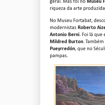
geral. Mas foi no
Museu F
riqueza da arte produzida
No Museu Fortabat, desco
modernistas
Roberto Aiz
Antonio Berni
. Foi lá qu
Mildred Burton
. Também 
Pueyrredón
, que no Sécu
pampas.