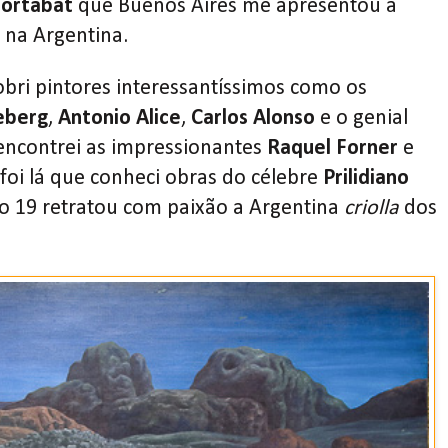
ortabat
que Buenos Aires me apresentou à
 na Argentina.
bri pintores interessantíssimos como os
eberg
,
Antonio Alice
,
Carlos Alonso
e o genial
e encontrei as impressionantes
Raquel Forner
e
foi lá que conheci obras do célebre
Prilidiano
lo 19 retratou com paixão a Argentina
criolla
dos