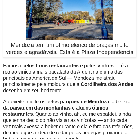
Mendoza tem um ótimo elenco de praças muito
verdes e agradáveis. Esta é a Plaza Independencia
Famosa pelos
bons restaurantes
e pelos
vinhos
— é a
região vinícola mais badalada da Argentina e uma das
principais da América do Sul — Mendoza me atraiu
principalmente pela moldura que a
Cordilheira dos Andes
desenha em seu horizonte.
Aproveitei muito os belos
parques de Mendoza
, a beleza
da
paisagem
das montanhas
e alguns
ótimos
restaurantes
. Quanto ao vinho, ah, eu me esbaldei, ainda
que tenha decidido não visitar as vinícolas — ando cada
vez mais avessa a beber durante o dia e fora das refeições,
de modo que a ideia de rodar pelas bodegas provando a
bebida me pareceu pouco atraente.