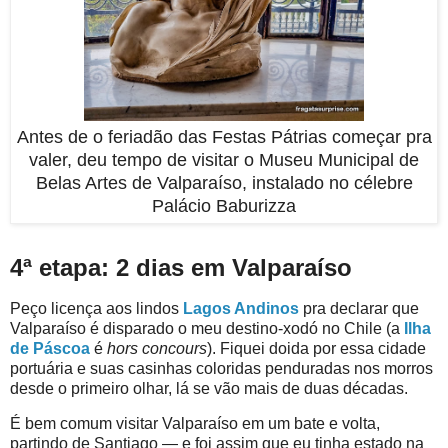
Antes de o feriadão das Festas Pátrias começar pra
valer, deu tempo de visitar o Museu Municipal de
Belas Artes de Valparaíso, instalado no célebre
Palácio Baburizza
4ª etapa: 2 dias em Valparaíso
Peço licença aos lindos
Lagos Andinos
pra declarar que
Valparaíso é disparado o meu destino-xodó no Chile (a
Ilha
de Páscoa
é
hors concours
). Fiquei doida por essa cidade
portuária e suas casinhas coloridas penduradas nos morros
desde o primeiro olhar, lá se vão mais de duas décadas.
É bem comum visitar Valparaíso em um bate e volta,
partindo de Santiago — e foi assim que eu tinha estado na