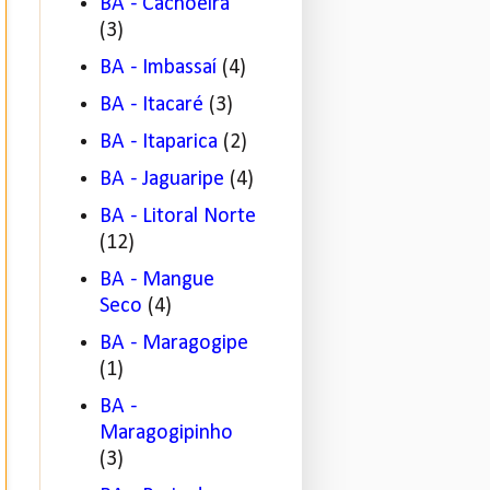
BA - Cachoeira
(3)
BA - Imbassaí
(4)
BA - Itacaré
(3)
BA - Itaparica
(2)
BA - Jaguaripe
(4)
BA - Litoral Norte
(12)
BA - Mangue
Seco
(4)
BA - Maragogipe
(1)
BA -
Maragogipinho
(3)