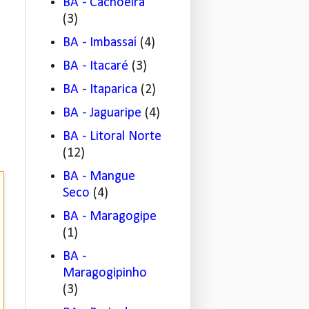
BA - Cachoeira
(3)
BA - Imbassaí
(4)
BA - Itacaré
(3)
BA - Itaparica
(2)
BA - Jaguaripe
(4)
BA - Litoral Norte
(12)
BA - Mangue
Seco
(4)
BA - Maragogipe
(1)
BA -
Maragogipinho
(3)