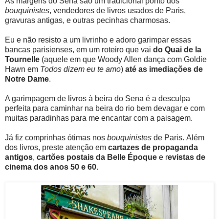
As margens do Sena são um tradicional ponto dos
bouquinistes
, vendedores de livros usados de Paris,
gravuras antigas, e outras pecinhas charmosas.
Eu e não resisto a um livrinho e adoro garimpar essas
bancas parisienses, em um roteiro que vai
do
Quai de la
Tournelle
(aquele em que Woody Allen dança com Goldie
Hawn em
Todos dizem eu te amo
)
até as imediações de
Notre Dame
.
A garimpagem de livros à beira do Sena é a desculpa
perfeita para caminhar na beira do rio bem devagar e com
muitas paradinhas para me encantar com a paisagem.
Já fiz comprinhas ótimas nos
bouquinistes
de Paris. Além
dos livros, preste atenção em
cartazes de propaganda
antigos
,
cartões postais da Belle Époque
e r
evistas de
cinema dos anos 50 e 60
.