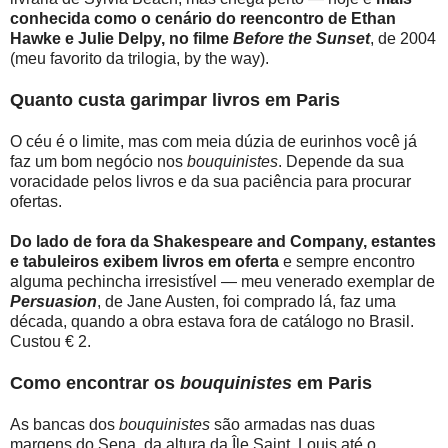
conhecida como o cenário do reencontro de Ethan
Hawke e Julie Delpy, no filme
Before the Sunset
, de 2004
(meu favorito da trilogia, by the way).
Quanto custa garimpar livros em Paris
O céu é o limite, mas com meia dúzia de eurinhos você já
faz um bom negócio nos
bouquinistes
. Depende da sua
voracidade pelos livros e da sua paciência para procurar
ofertas.
Do lado de fora da Shakespeare and Company, estantes
e tabuleiros exibem livros em oferta
e sempre encontro
alguma pechincha irresistível — meu venerado exemplar de
Persuasion
, de Jane Austen, foi comprado lá, faz uma
década, quando a obra estava fora de catálogo no Brasil.
Custou € 2.
Como encontrar os
bouquinistes
em Paris
As bancas dos
bouquinistes
são armadas nas duas
margens do Sena, da altura da Île Saint Louis até o