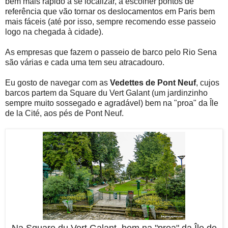
bem mais rápido a se localizar, a escolher pontos de
referência que vão tornar os deslocamentos em Paris bem
mais fáceis (até por isso, sempre recomendo esse passeio
logo na chegada à cidade).
As empresas que fazem o passeio de barco pelo Rio Sena
são várias e cada uma tem seu atracadouro.
Eu gosto de navegar com as
Vedettes de Pont Neuf
, cujos
barcos partem da Square du Vert Galant (um jardinzinho
sempre muito sossegado e agradável) bem na "proa" da Île
de la Cité, aos pés de Pont Neuf.
Na Square du Vert Galant, bem na "proa" da Île de