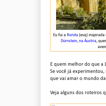
Eu fui a
Ronda
(esq) inspirad
Dürnstein, na Áustria
, que
aven
E quem melhor do que a L
Se você já experimentou, 
que vai amar o mundo das
Veja alguns dos roteiros q