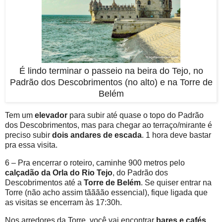
É lindo terminar o passeio na beira do Tejo, no
Padrão dos Descobrimentos (no alto) e na Torre de
Belém
Tem um
elevador
para subir até quase o topo do Padrão
dos Descobrimentos, mas para chegar ao terraço/mirante é
preciso subir
dois andares de escada
. 1 hora deve bastar
pra essa visita.
6 – Pra encerrar o roteiro, caminhe 900 metros pelo
calçadão da Orla do Rio Tejo
, do Padrão dos
Descobrimentos até a
Torre de Belém
. Se quiser entrar na
Torre (não acho assim tãããão essencial), fique ligada que
as visitas se encerram às 17:30h.
Nos arredores da Torre, você vai encontrar
bares e cafés