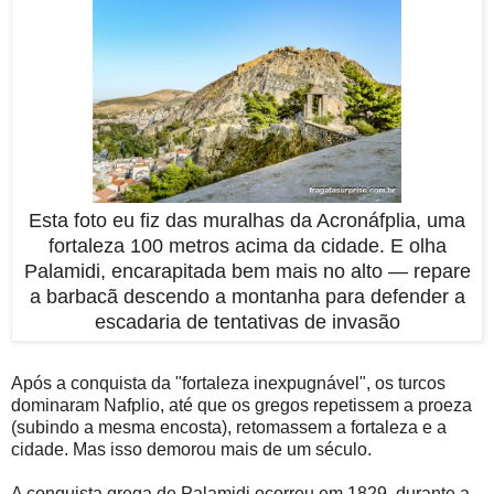
Esta foto eu fiz das muralhas da Acronáfplia, uma
fortaleza 100 metros acima da cidade. E olha
Palamidi, encarapitada bem mais no alto — repare
a barbacã descendo a montanha para defender a
escadaria de tentativas de invasão
Após a conquista da "fortaleza inexpugnável", os turcos
dominaram Nafplio, até que os gregos repetissem a proeza
(subindo a mesma encosta), retomassem a fortaleza e a
cidade. Mas isso demorou mais de um século.
A conquista grega de Palamidi ocorreu em 1829, durante a