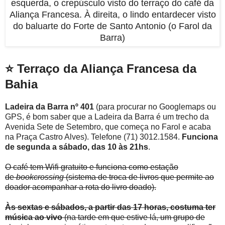
esquerda, o crepúsculo visto do terraço do café da
Aliança Francesa. À direita, o lindo entardecer visto
do baluarte do Forte de Santo Antonio (o Farol da
Barra)
⭐ Terraço da Aliança Francesa da
Bahia
Ladeira da Barra nº 401
(para procurar no Googlemaps ou
GPS, é bom saber que a Ladeira da Barra é um trecho da
Avenida Sete de Setembro, que começa no Farol e acaba
na Praça Castro Alves). Telefone (71) 3012.1584.
Funciona
de segunda a sábado, das 10 às 21hs
.
O café tem Wifi gratuito e funciona como estação
de
bookcrossing
(sistema de troca de livros que permite ao
doador acompanhar a rota do livro doado).
Às sextas e sábados, a partir das 17 horas, costuma ter
música ao vivo
(na tarde em que estive lá, um grupo de