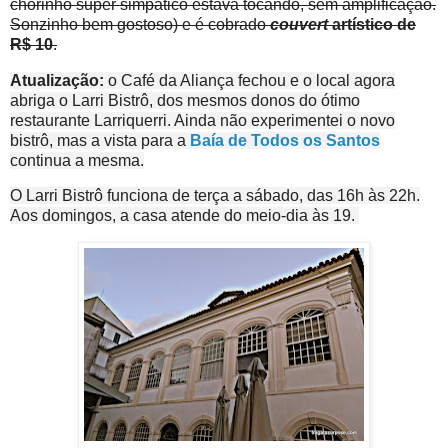
chorinho super simpático estava tocando, sem amplificação.
Sonzinho bem gostoso) e é cobrado
couvert
artístico de
R$ 10
.
Atualização:
o Café da Aliança fechou e o local agora
abriga o Larri Bistrô, dos mesmos donos do ótimo
restaurante Larriquerri. Ainda não experimentei o novo
bistrô, mas a vista para a
Baía de Todos os Santos
continua a mesma.
O Larri Bistrô funciona de terça a sábado, das 16h às 22h.
Aos domingos, a casa atende do meio-dia às 19.