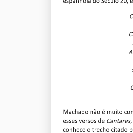
espanhola do Século 20, e
C
C
A
Machado não é muito conh
esses versos de
Cantares
conhece o trecho citado 